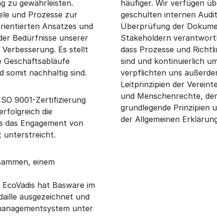
g zu gewährleisten.
häufiger. Wir verfügen ü
ele und Prozesse zur
geschulten internen Audit
ientierten Ansatzes und
Überprüfung der Dokumen
der Bedürfnisse unserer
Stakeholdern verantwortli
 Verbesserung. Es stellt
dass Prozesse und Richtl
e Geschäftsabläufe
sind und kontinuierlich u
 somit nachhaltig sind.
verpflichten uns außerde
Leitprinzipien der Verein
und Menschenrechte, der
SO 9001-Zertifizierung
grundlegende Prinzipien u
rfolgreich die
der Allgemeinen Erklärun
was das Engagement von
 unterstreicht.
usammen, einem
 EcoVadis hat Basware im
daille ausgezeichnet und
smanagementsystem unter