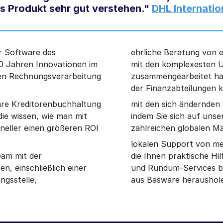
s Produkt sehr gut verstehen."
DHL Internatio
er Software des
ehrliche Beratung von e
0 Jahren Innovationen im
mit den komplexesten 
ten Rechnungsverarbeitung
zusammengearbeitet ha
der Finanzabteilungen 
 Ihre Kreditorenbuchhaltung
mit den sich ändernden 
die wissen, wie man mit
indem Sie sich auf unse
neller einen größeren ROI
zahlreichen globalen Mä
lokalen Support von me
eam mit der
die Ihnen praktische Hi
n, einschließlich einer
und Rundum-Services bi
ngsstelle,
aus Basware heraushol