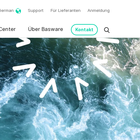
German
Support
Für Lieferanten
Anmeldung
Center
Über Basware
Kontakt