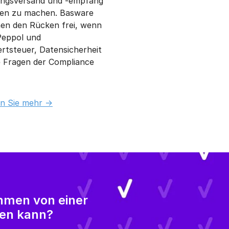
en für den
ngsversand und -empfang
en zu machen. Basware
nen den Rücken frei, wenn
Peppol und
tsteuer, Datensicherheit
e Fragen der Compliance
n Sie mehr ->
hmen von einer
ren kann?