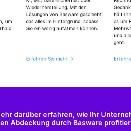
lemen,
Sie sich also nicht den Kopf über
Prozess
KI, ML, Datensicherheit oder
Rechnu
Wiederherstellung. Mit den
Gedank
Lösungen von Basware geschieht
hält Ih
n, um
das alles im Hintergrund, sodass
es um 
rhalb
Sie ein wenig aufatmen können.
Mehrwer
und all
geht.
Erfahren Sie mehr ->
Erfahre
ehr darüber erfahren, wie Ihr Unterne
en Abdeckung durch Basware profitie