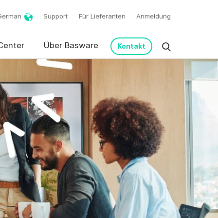
German
Support
Für Lieferanten
Anmeldung
Center
Über Basware
Kontakt