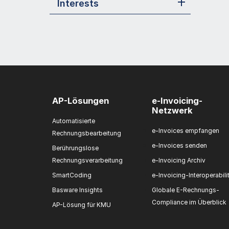
Interests
AP-Lösungen
e-Invoicing-
Netzwerk
Automatisierte
e-Invoices empfangen
Rechnungsbearbeitung
e-Invoices senden
Berührungslose
Rechnungsverarbeitung
e-Invoicing Archiv
SmartCoding
e-Invoicing-Interoperabili
Basware Insights
Globale E-Rechnungs-
Compliance im Überblick
AP-Lösung für KMU