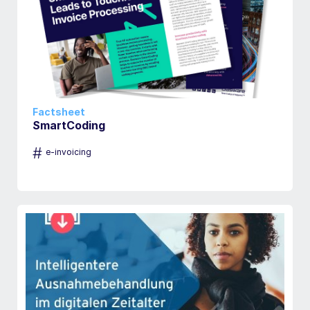
Factsheet
SmartCoding
#
e-invoicing