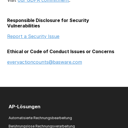
02601 Espoo
London
EC4V 6AG
Responsible Disclosure for Security
Vulnerabilities
Report a Security Issue
Ethical or Code of Conduct Issues or Concerns
everyactioncounts@basware.com
AP-Lösungen
Automatisierte Rechnungsbearbeitung
Berührungslose Rechnungsverarbeitung