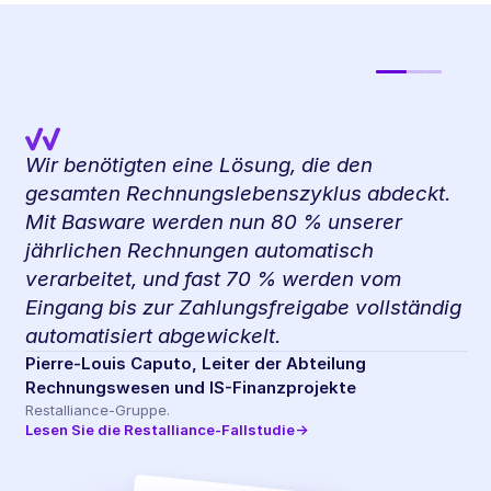
Wir sehen, welche Möglichkeiten sich
ergeben, wenn KI in den Prozess integriert
wird und nicht nur als Zusatz darauf
aufgesetzt wird. Basware hilft uns dabei, die
Möglichkeiten der Kreditorenbuchhaltung
neu zu definieren.
Astrid Baetsen, Leiterin der Kreditorenbuchhaltung
SSC NA &amp; EMEA
Belden
Lesen Sie die Fallstudie zu Belden
→