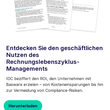
basware-
ressourcen-
blog-
titelfoto-
idc-
whitepaper-
der-
geschäftliche-
Entdecken Sie den geschäftlichen
nutzen-
des-
Nutzen des
Rechnungslebenszyklusmana
Rechnungslebenszyklus-
Managements
IDC beziffert den ROI, den Unternehmen mit
Basware erzielen – von Kosteneinsparungen bis hin
zur Vermeidung von Compliance-Risiken.
Herunterladen