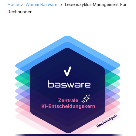
Home
Warum Basware
Lebenszyklus Management Fur
Rechnungen
Basware-
ILM-
AI-
Decisioning-
Core-
Diagram-
Web-
DE