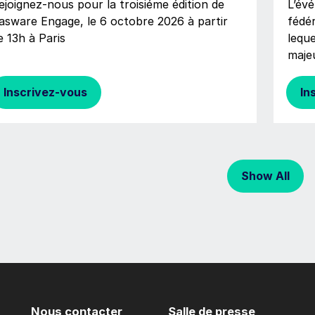
ejoignez-nous pour la troisiéme édition de
L’év
asware Engage, le 6 octobre 2026 à partir
fédé
e 13h à Paris
lequ
majeu
Inscrivez-vous
In
Show All
Nous contacter
Salle de presse