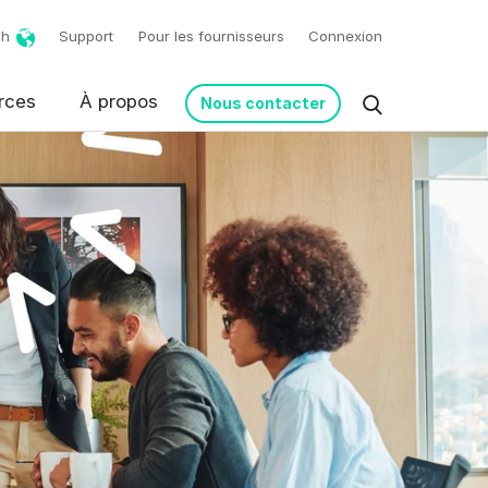
ch
Support
Pour les fournisseurs
Connexion
rces
À propos
Nous contacter