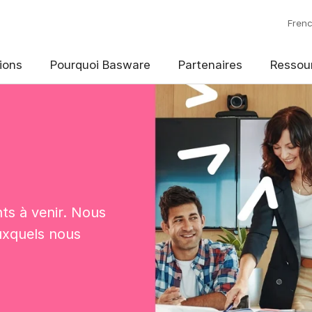
Fren
ions
Pourquoi Basware
Partenaires
Ressou
s à venir. Nous
uxquels nous