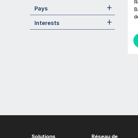
R
Pays
B
d
Interests
Solutions
Réseau de