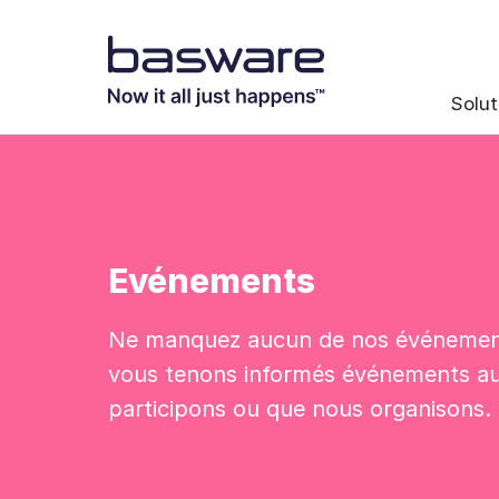
Solut
Evénements
Ne manquez aucun de nos événement
vous tenons informés événements a
participons ou que nous organisons.