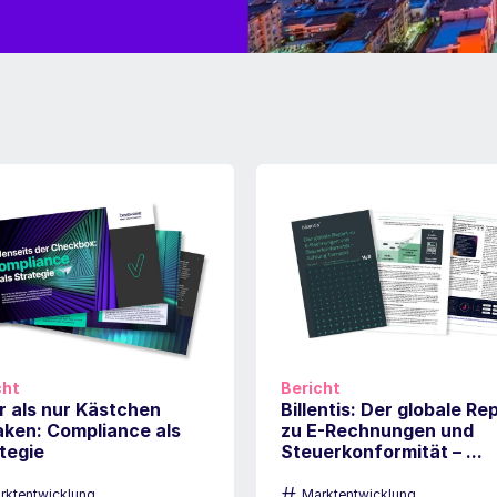
cht
Bericht
 als nur Kästchen
Billentis: Der globale Re
ken: Compliance als
zu E-Rechnungen und
tegie
Steuerkonformität – ...
#
rktentwicklung
Marktentwicklung