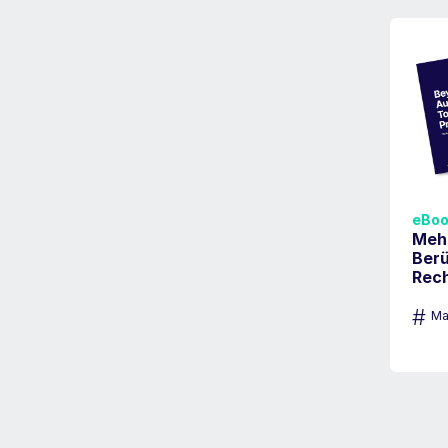
eBoo
Mehr
Ber
Rec
#
Ma