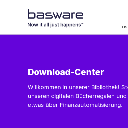
Lös
Download-Center
Willkommen in unserer Bibliothek! St
unseren digitalen Bücherregalen und 
etwas über Finanzautomatisierung.