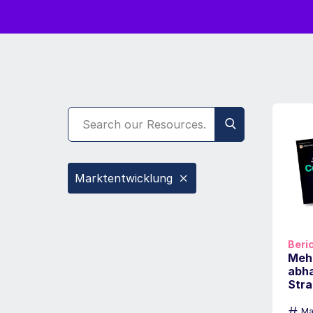
Marktentwicklung
Beri
Mehr
abha
Stra
#
Ma