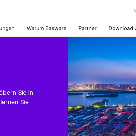
ungen
Warum Basware
Partner
Download 
öbern Sie in
lernen Sie