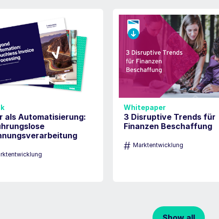
k
Whitepaper
 als Automatisierung:
3 Disruptive Trends für
ührungslose
Finanzen Beschaffung
hnungsverarbeitung
#
Marktentwicklung
rktentwicklung
Show all