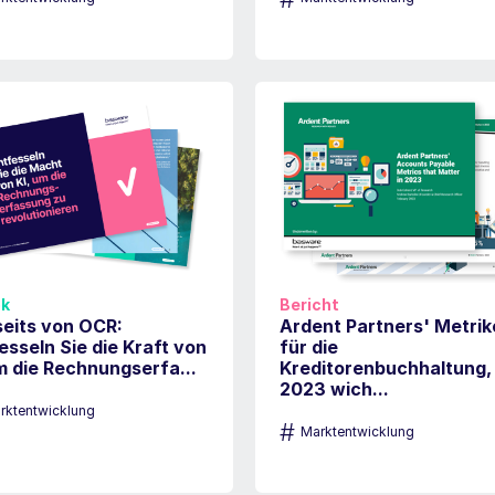
k
Bericht
eits von OCR:
Ardent Partners' Metri
esseln Sie die Kraft von
für die
m die Rechnungserfa...
Kreditorenbuchhaltung, 
2023 wich...
rktentwicklung
#
Marktentwicklung