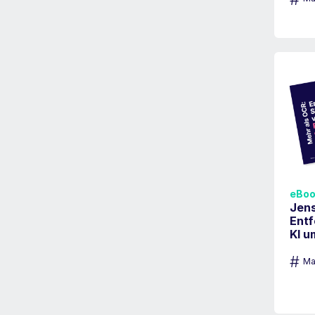
eBoo
Jens
Entf
KI u
#
Ma