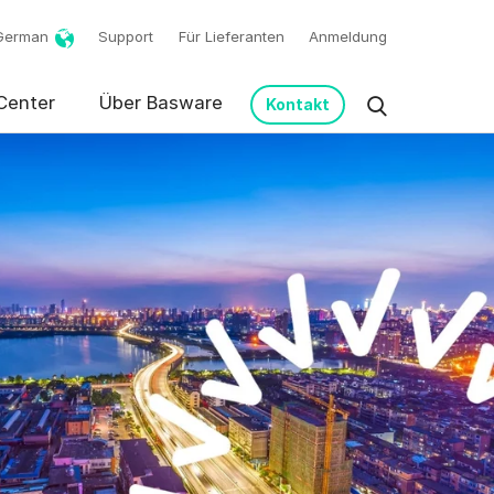
German
Support
Für Lieferanten
Anmeldung
Center
Über Basware
Kontakt