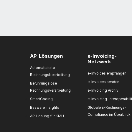
AP-Lösungen
e-Invoicing-
Netzwerk
Automatisierte
e-Invoices empfangen
Rechnungsbearbeitung
e-Invoices senden
Berührungslose
Rechnungsverarbeitung
e-Invoicing Archiv
SmartCoding
e-Invoicing-Interoperabili
Basware Insights
Globale E-Rechnungs-
Compliance im Überblick
AP-Lösung für KMU