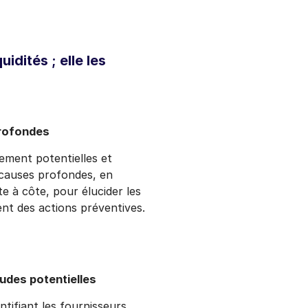
idités ; elle les
rofondes
iement potentielles et
 causes profondes, en
e à côte, pour élucider les
nt des actions préventives.
udes potentielles
ntifiant les fournisseurs