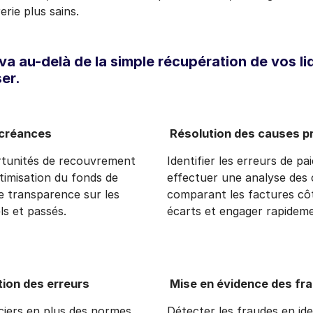
erie plus sains.
a au-delà de la simple récupération de vos liqu
er.
 créances
Résolution des causes p
rtunités de recouvrement
Identifier les erreurs de pa
timisation du fonds de
effectuer une analyse des
e transparence sur les
comparant les factures côt
s et passés.
écarts et engager rapideme
tion des erreurs
Mise en évidence des fra
nciers en plus des normes
Détecter les fraudes en ide