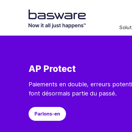
Solut
AP Protect
Paiements en double, erreurs potenti
font désormais partie du passé.
Parlons-en