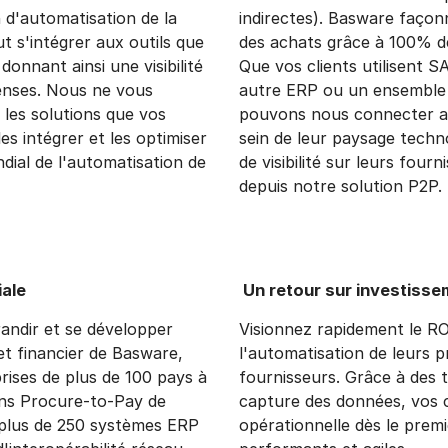
n d'automatisation de la
indirectes). Basware façonn
t s'intégrer aux outils que
des achats grâce à 100% de 
 donnant ainsi une visibilité
Que vos clients utilisent S
enses. Nous ne vous
autre ERP ou un ensemble 
les solutions que vos
pouvons nous connecter au
 les intégrer et les optimiser
sein de leur paysage tech
dial de l'automatisation de
de visibilité sur leurs four
depuis notre solution P2P.
iale
Un retour sur investisse
randir et se développer
Visionnez rapidement le RO
t financier de Basware,
l'automatisation de leurs 
prises de plus de 100 pays à
fournisseurs. Grâce à des 
ons Procure-to-Pay de
capture des données, vos c
 plus de 250 systèmes ERP
opérationnelle dès le premi