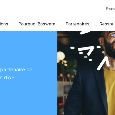
Fren
ions
Pourquoi Basware
Partenaires
Ressou
partenaire de
on d’AP