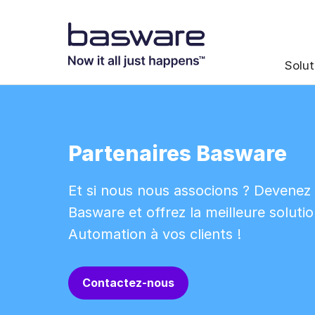
Solut
Partenaires Basware
Et si nous nous associons ? Devenez 
Basware et offrez la meilleure soluti
Automation à vos clients !
Contactez-nous