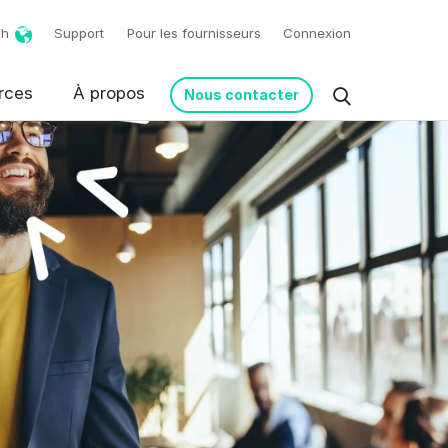
ch
Support
Pour les fournisseurs
Connexion
rces
À propos
Nous contacter