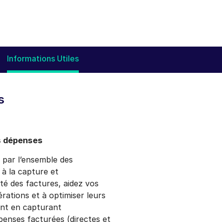
Informations Utiles
s
os dépenses
n par l’ensemble des
 à la capture et
ité des factures, aidez vos
pérations et à optimiser leurs
ent en capturant
enses facturées (directes et