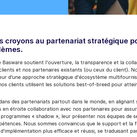
 croyons au partenariat stratégique p
blèmes.
e Basware soutient l'ouverture, la transparence et la coll
lients et nos partenaires existants (ou ceux du client). N
veur d’une approche stratégique d'écosystème multifourni
nos clients utilisent les solutions best-of-breed pour attei
dans des partenariats partout dans le monde, en alignant 
 en étroite collaboration avec nos partenaires pour assur
 programmes « shadow », leur présenter nos équipes de ser
mpétences. Nous sommes convaincus que le support et la f
t d'implémentation plus efficace et réussi, se traduisant p