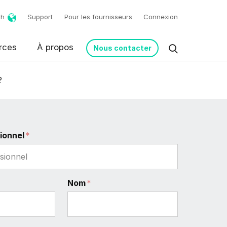
ch
Support
Pour les fournisseurs
Connexion
rces
À propos
Nous contacter
?
ionnel
*
Nom
*