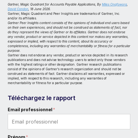
Gartner, Magic Quadrant for Accounts Payable Applications,
By
Miles Onafowora
,
David Condon
, 18 June 2026.
Gartner, Magic Quadrant and Peer Insights are trademarks of Gartner, Inc.
and/or its affiliates.
Gartner Peer Insights content consists of the opinions of individual end users based
on their own experiences, and should not be construed as statements of fact, nor
do they represent the views of Gartner or its affiliates. Gartner does not endorse
any vendor, product or service depicted in this content nor makes any warranties,
expressed or implied, with respect to this content, about its accuracy or
completeness, including any warranties of merchantability or fitness for a particular
purpose.
Gartner does not endorse any vendor, product or service depicted in its research
publications and does not advise technology users to select only those vendors
with the highest ratings or other designation. Gartner research publications
consist of the opinions of Gartner’s research organization and should not be
construed as statements of fact. Gartner disclaims all warranties, expressed or
implied, with respect to this research, including any warranties of
merchantability or fitness for a particular purpose.
Téléchargez le rapport
Email professionnel
*
Prénom
*