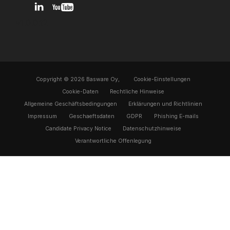
v1.0.0.12
Copyright © 2026 Basware Oy,
Cookie-Einstellungen
Cookie-Daten
Rechtliche Hinweise
Allgemeine Geschäftsbedingungen
Erklärungen und Richtlinien
Impressum
Geschaeftsdaten
GDPR
Phishing E-mails
Candidate Privacy Notice
Datenschutzhinweise
Verantwortliche Offenlegung